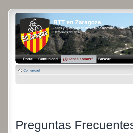
BTT en Zaragoza
Rutas y quedadas de bicicleta de montaña (Mountain 
Demonios del desierto...
Portal
Comunidad
¿Quienes somos?
Buscar
Comunidad
Preguntas Frecuente