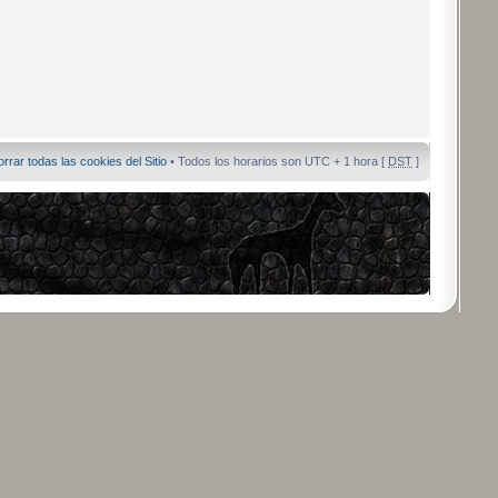
orrar todas las cookies del Sitio
• Todos los horarios son UTC + 1 hora [
DST
]