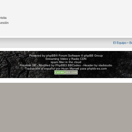
isita
sesión
El Equipo
•
B
Powered by
phpBB
® Forum Software © phpBB Group
Streaming Video y Radio CDN
spam filter in the cloud
Prosilver SE - Modified by
PhpBB3 BBCodes
- Header by
vladstudio
Traducción al español por
Huan Manwë
para
phpbb-es.com