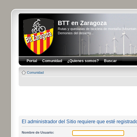
BTT en Zaragoza
Rutas y quedadas de bicicleta de montaña (Mountai
Demonios del desierto...
Portal
Comunidad
¿Quienes somos?
Buscar
Comunidad
El administrador del Sitio requiere que esté registrado
Nombre de Usuario: