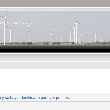
n Bike, MTB, BTT) en Zaragoza
 y se haya identificado para ver perfiles.