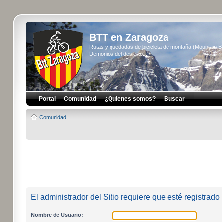
BTT en Zaragoza
Rutas y quedadas de bicicleta de montaña (Mountain 
Demonios del desierto...
Portal
Comunidad
¿Quienes somos?
Buscar
Comunidad
El administrador del Sitio requiere que esté registrado 
Nombre de Usuario: