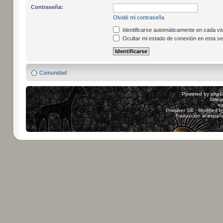
Contraseña:
Olvidé mi contraseña
Identificarse automáticamente en cada vis
Ocultar mi estado de conexión en esta se
Comunidad
Powered by
php
Strea
sp
Prosilver SE - Modified 
Traducción al españ