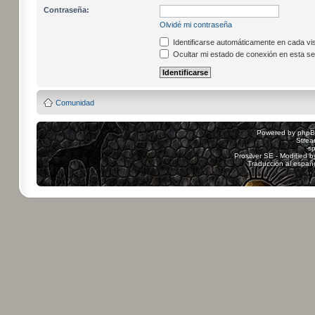
Contraseña:
Olvidé mi contraseña
Identificarse automáticamente en cada vis
Ocultar mi estado de conexión en esta se
Comunidad
Powered by
php
Strea
sp
Prosilver SE - Modified 
Traducción al españ