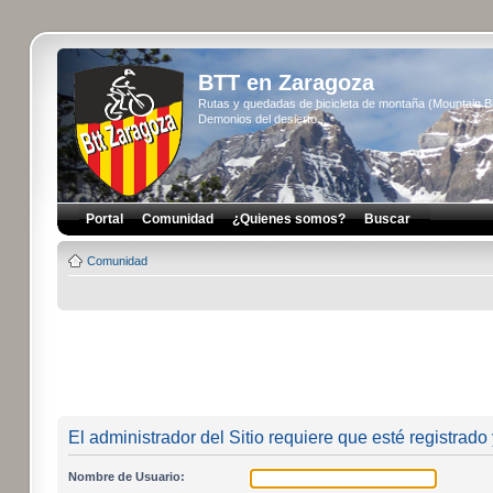
BTT en Zaragoza
Rutas y quedadas de bicicleta de montaña (Mountain 
Demonios del desierto...
Portal
Comunidad
¿Quienes somos?
Buscar
Comunidad
El administrador del Sitio requiere que esté registrado 
Nombre de Usuario: