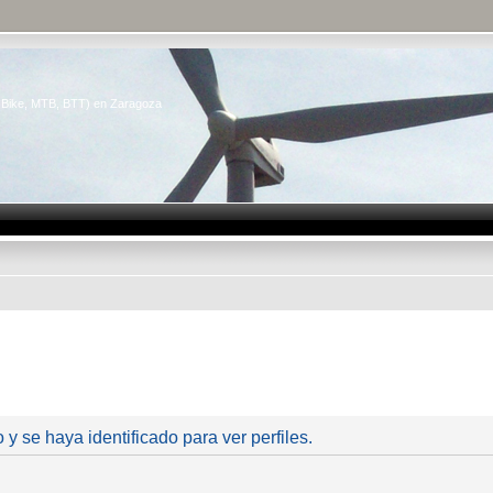
n Bike, MTB, BTT) en Zaragoza
 y se haya identificado para ver perfiles.