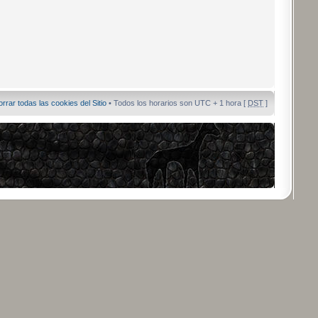
orrar todas las cookies del Sitio
• Todos los horarios son UTC + 1 hora [
DST
]