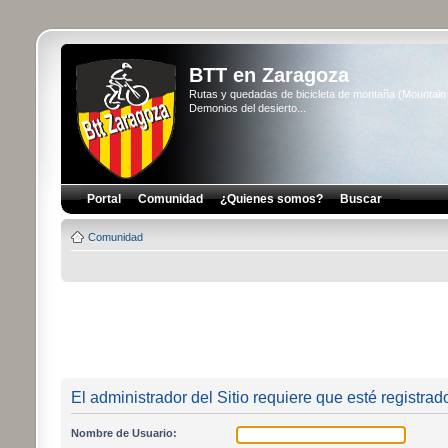
BTT en Zaragoza
Rutas y quedadas de bicicleta de montaña (Mountai
Demonios del desierto...
Portal
Comunidad
¿Quienes somos?
Buscar
Comunidad
El administrador del Sitio requiere que esté registrado
Nombre de Usuario: