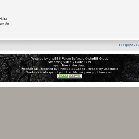
isita
sesión
El Equipo
•
B
Powered by
phpBB
® Forum Software © phpBB Group
Streaming Video y Radio CDN
spam filter in the cloud
Prosilver SE - Modified by
PhpBB3 BBCodes
- Header by
vladstudio
Traducción al español por
Huan Manwë
para
phpbb-es.com