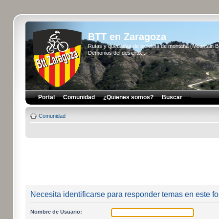
BTT en Zaragoza
Rutas y quedadas de bicicleta de montaña (Mountain 
Demonios del desierto...
Portal
Comunidad
¿Quienes somos?
Buscar
Comunidad
Necesita identificarse para responder temas en este fo
Nombre de Usuario: