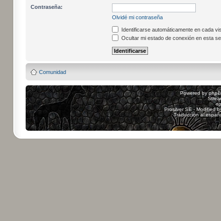
Contraseña:
Olvidé mi contraseña
Identificarse automáticamente en cada vis
Ocultar mi estado de conexión en esta se
Comunidad
Powered by
php
Strea
sp
Prosilver SE - Modified 
Traducción al españ