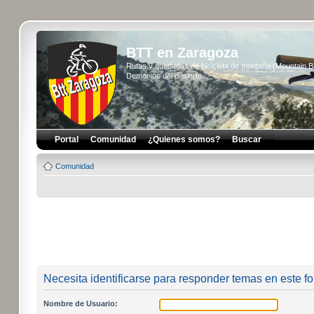
BTT en Zaragoza
Rutas y quedadas de bicicleta de montaña (Mountain 
Demonios del desierto...
Portal
Comunidad
¿Quienes somos?
Buscar
Comunidad
Necesita identificarse para responder temas en este fo
Nombre de Usuario: