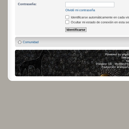
Contraseña:
Olvidé mi contraseña
Identificarse automáticamente en cada vis
Ocultar mi estado de conexión en esta se
Comunidad
Powered by
php
Strea
sp
Prosilver SE - Modified 
Traducción al españ