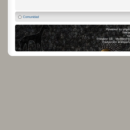
Comunidad
Powered by
php
Strea
sp
Prosilver SE - Modified 
Traducción al españ