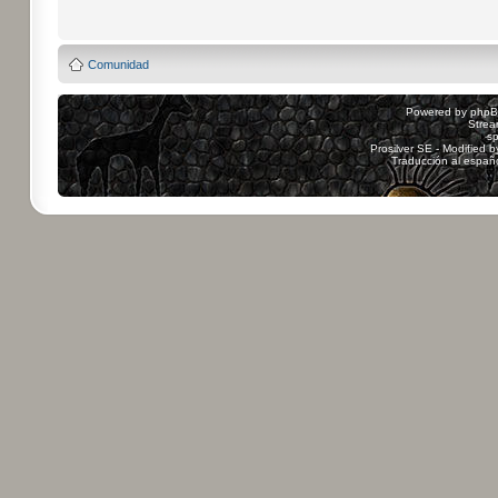
Comunidad
Powered by
php
Strea
sp
Prosilver SE - Modified 
Traducción al españ