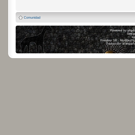
Comunidad
Powered by
php
Strea
sp
Prosilver SE - Modified 
Traducción al españ