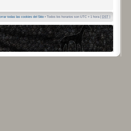
orrar todas las cookies del Sitio
• Todos los horarios son UTC + 1 hora [
DST
]