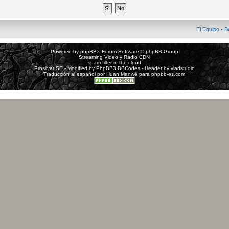
El Equipo
•
B
Powered by
phpBB
® Forum Software © phpBB Group
Streaming Video y Radio CDN
spam filter in the cloud
Prosilver SE - Modified by
PhpBB3 BBCodes
- Header by
vladstudio
Traducción al español por
Huan Manwë
para
phpbb-es.com