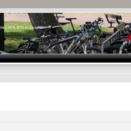
n Bike, MTB, BTT) en Zaragoza