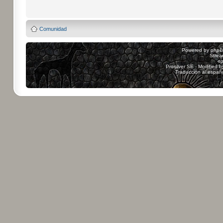
Comunidad
Powered by
php
Strea
sp
Prosilver SE - Modified 
Traducción al españ