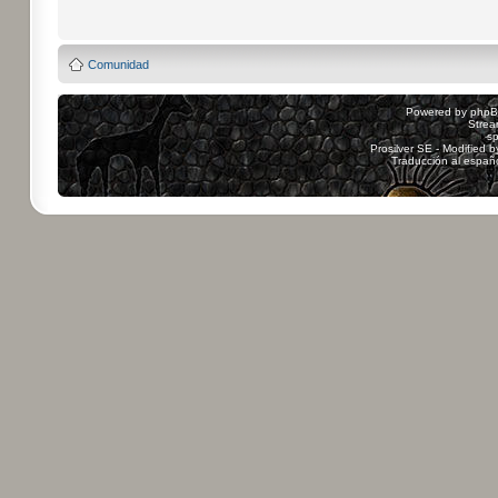
Comunidad
Powered by
php
Strea
sp
Prosilver SE - Modified 
Traducción al españ