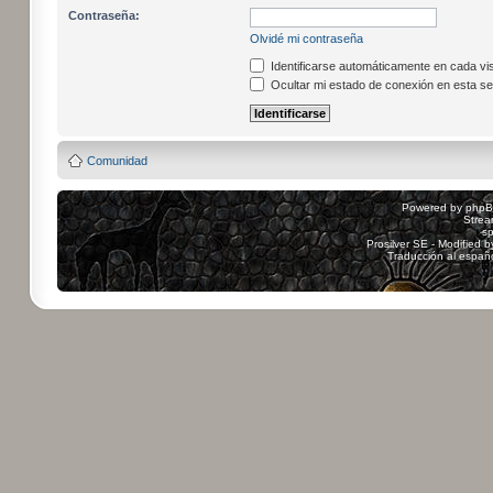
Contraseña:
Olvidé mi contraseña
Identificarse automáticamente en cada vis
Ocultar mi estado de conexión en esta se
Comunidad
Powered by
php
Strea
sp
Prosilver SE - Modified 
Traducción al españ