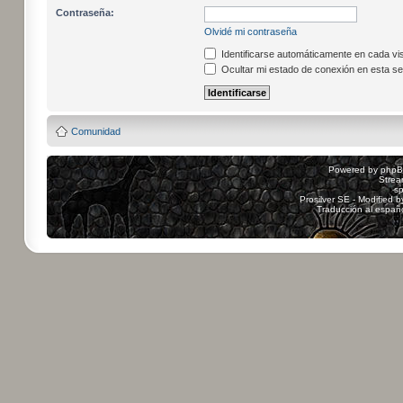
Contraseña:
Olvidé mi contraseña
Identificarse automáticamente en cada vis
Ocultar mi estado de conexión en esta se
Comunidad
Powered by
php
Strea
sp
Prosilver SE - Modified 
Traducción al españ