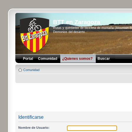
BTT en Zaragoza
Rutas y quedadas de bicicleta de montaña (Mountain 
Demonios del desierto...
Portal
Comunidad
¿Quienes somos?
Buscar
Comunidad
Identificarse
Nombre de Usuario: