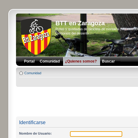
BTT en Zaragoza
Rutas y quedadas de bicicleta de montaña (Mountain 
Demonios del desierto...
Portal
Comunidad
¿Quienes somos?
Buscar
Comunidad
Identificarse
Nombre de Usuario: