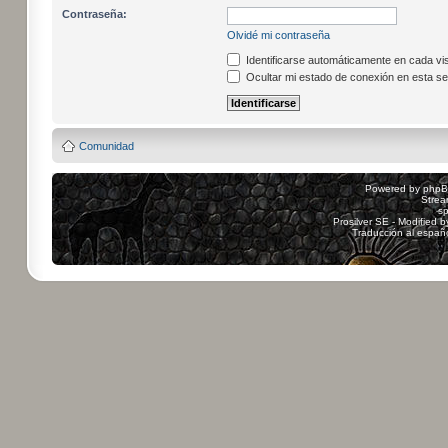
Contraseña:
Olvidé mi contraseña
Identificarse automáticamente en cada vis
Ocultar mi estado de conexión en esta se
Comunidad
Powered by
php
Strea
sp
Prosilver SE - Modified 
Traducción al españ