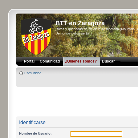
BTT en Zaragoza
Rutas y quedadas de bicicleta de montaña (Mountain 
Demonios del desierto...
Portal
Comunidad
¿Quienes somos?
Buscar
Comunidad
Identificarse
Nombre de Usuario: