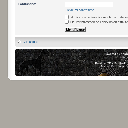
Contraseña:
Olvidé mi contraseña
Identificarse automáticamente en cada vis
Ocultar mi estado de conexión en esta se
Comunidad
Powered by
php
Strea
sp
Prosilver SE - Modified 
Traducción al españ