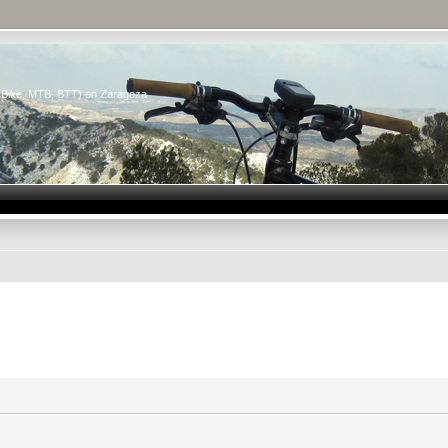
n Bike, MTB, BTT) en Zaragoza