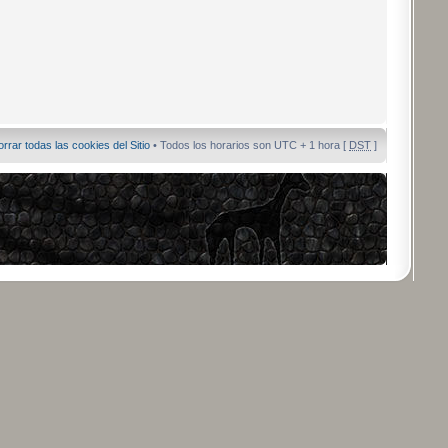
orrar todas las cookies del Sitio
• Todos los horarios son UTC + 1 hora [
DST
]