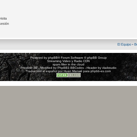
isita
sesión
El Equipo
•
B
Powered by
phpBB
® Forum Software © phpBB Group
Streaming Video y Radio CDN
spam filter in the cloud
Prosilver SE - Modified by
PhpBB3 BBCodes
- Header by
vladstudio
Traducción al español por
Huan Manwë
para
phpbb-es.com