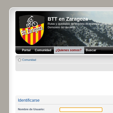
BTT en Zaragoza
Rutas y quedadas de bicicleta de montaña (Mountai
Demonios del desierto...
Portal
Comunidad
¿Quienes somos?
Buscar
Comunidad
Identificarse
Nombre de Usuario: