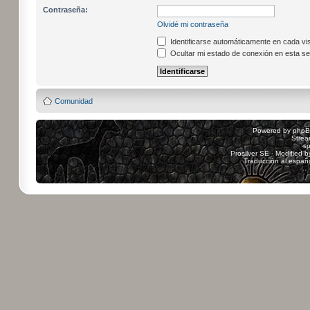
Contraseña:
Olvidé mi contraseña
Identificarse automáticamente en cada vis
Ocultar mi estado de conexión en esta se
Comunidad
Powered by
php
Strea
sp
Prosilver SE - Modified 
Traducción al españ