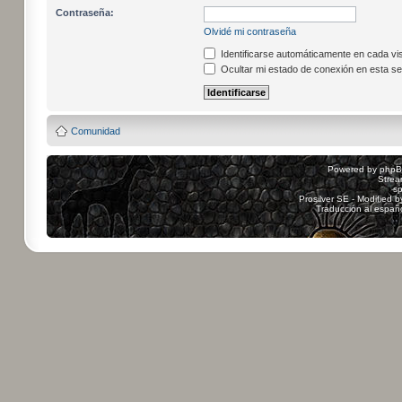
Contraseña:
Olvidé mi contraseña
Identificarse automáticamente en cada vis
Ocultar mi estado de conexión en esta se
Comunidad
Powered by
php
Strea
sp
Prosilver SE - Modified 
Traducción al españ