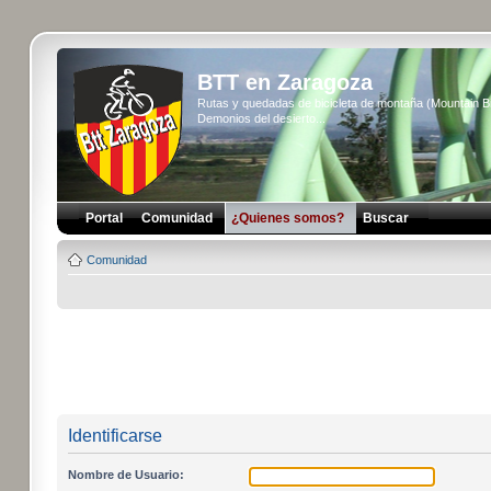
BTT en Zaragoza
Rutas y quedadas de bicicleta de montaña (Mountain 
Demonios del desierto...
Portal
Comunidad
¿Quienes somos?
Buscar
Comunidad
Identificarse
Nombre de Usuario: