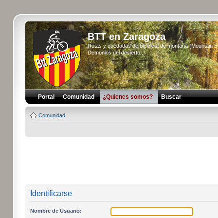
BTT en Zaragoza
Rutas y quedadas de bicicleta de montaña (Mountain 
Demonios del desierto...
Portal
Comunidad
¿Quienes somos?
Buscar
Comunidad
Identificarse
Nombre de Usuario: