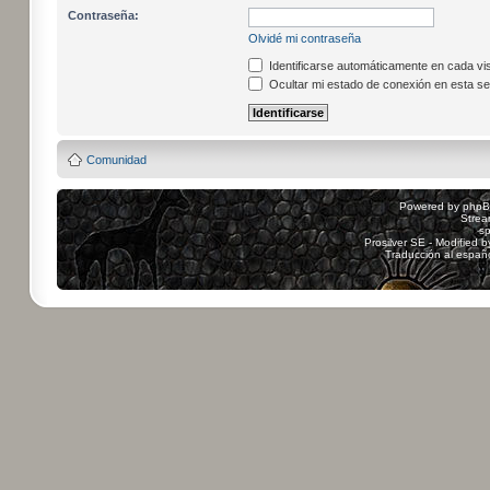
Contraseña:
Olvidé mi contraseña
Identificarse automáticamente en cada vis
Ocultar mi estado de conexión en esta se
Comunidad
Powered by
php
Strea
sp
Prosilver SE - Modified 
Traducción al españ