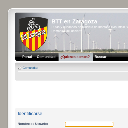
BTT en Zaragoza
Rutas y quedadas de bicicleta de montaña (Mountain 
Demonios del desierto...
Portal
Comunidad
¿Quienes somos?
Buscar
Comunidad
Identificarse
Nombre de Usuario: