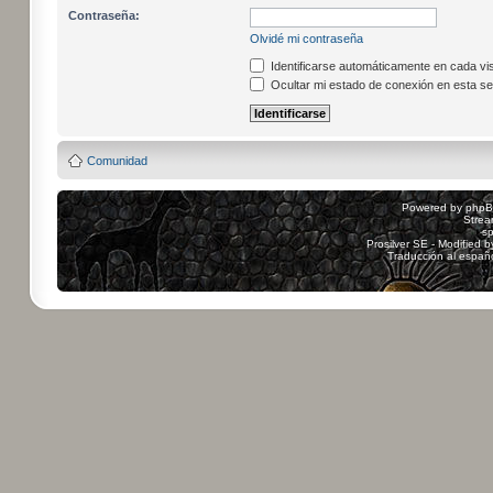
Contraseña:
Olvidé mi contraseña
Identificarse automáticamente en cada vis
Ocultar mi estado de conexión en esta se
Comunidad
Powered by
php
Strea
sp
Prosilver SE - Modified 
Traducción al españ