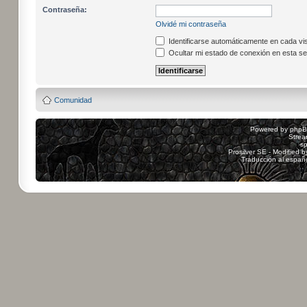
Contraseña:
Olvidé mi contraseña
Identificarse automáticamente en cada vis
Ocultar mi estado de conexión en esta se
Comunidad
Powered by
php
Strea
sp
Prosilver SE - Modified 
Traducción al españ