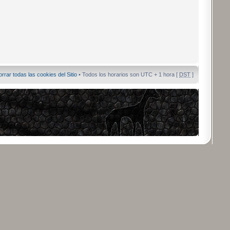
orrar todas las cookies del Sitio
• Todos los horarios son UTC + 1 hora [
DST
]