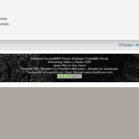
isita
sesión
El Equipo
•
B
Powered by
phpBB
® Forum Software © phpBB Group
Streaming Video y Radio CDN
spam filter in the cloud
Prosilver SE - Modified by
PhpBB3 BBCodes
- Header by
vladstudio
Traducción al español por
Huan Manwë
para
phpbb-es.com