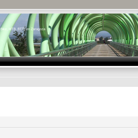
n Bike, MTB, BTT) en Zaragoza