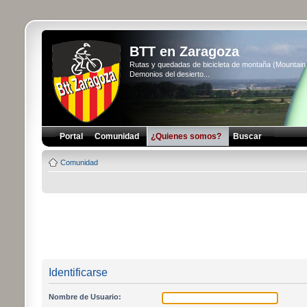
BTT en Zaragoza
Rutas y quedadas de bicicleta de montaña (Mountai
Demonios del desierto...
Portal
Comunidad
¿Quienes somos?
Buscar
Comunidad
Identificarse
Nombre de Usuario: