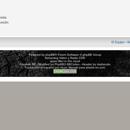
isita
sesión
El Equipo
•
B
Powered by
phpBB
® Forum Software © phpBB Group
Streaming Video y Radio CDN
spam filter in the cloud
Prosilver SE - Modified by
PhpBB3 BBCodes
- Header by
vladstudio
Traducción al español por
Huan Manwë
para
phpbb-es.com