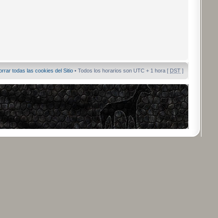
orrar todas las cookies del Sitio
• Todos los horarios son UTC + 1 hora [
DST
]