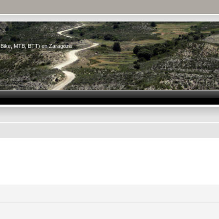
n Bike, MTB, BTT) en Zaragoza