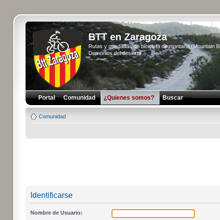
BTT en Zaragoza
Rutas y quedadas de bicicleta de montaña (Mountain 
Demonios del desierto...
Portal
Comunidad
¿Quienes somos?
Buscar
Comunidad
Identificarse
Nombre de Usuario: