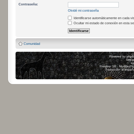
Contraseña:
Olvidé mi contraseña
Identificarse automáticamente en cada vis
Ocultar mi estado de conexión en esta se
Comunidad
Powered by
php
Strea
sp
Prosilver SE - Modified 
Traducción al españ