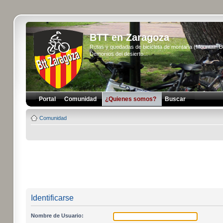
BTT en Zaragoza
Rutas y quedadas de bicicleta de montaña (Mountain 
Demonios del desierto...
Portal
Comunidad
¿Quienes somos?
Buscar
Comunidad
Identificarse
Nombre de Usuario: