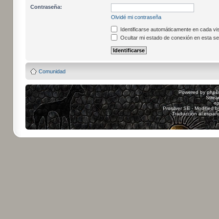
Contraseña:
Olvidé mi contraseña
Identificarse automáticamente en cada vis
Ocultar mi estado de conexión en esta se
Comunidad
Powered by
php
Strea
sp
Prosilver SE - Modified 
Traducción al españ