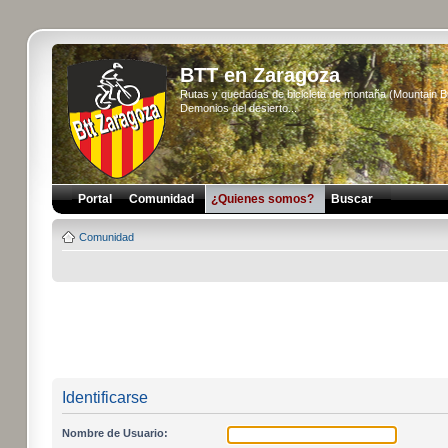
BTT en Zaragoza
Rutas y quedadas de bicicleta de montaña (Mountain 
Demonios del desierto...
Portal
Comunidad
¿Quienes somos?
Buscar
Comunidad
Identificarse
Nombre de Usuario: