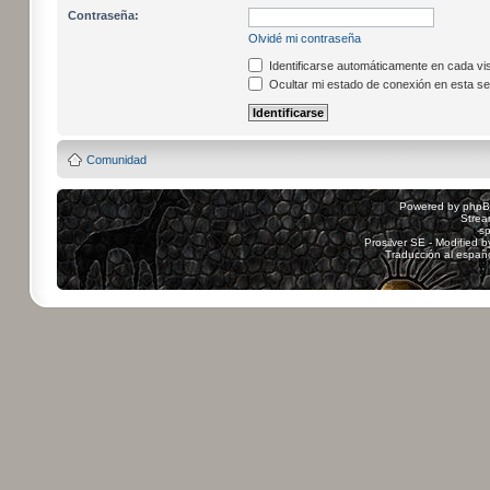
Contraseña:
Olvidé mi contraseña
Identificarse automáticamente en cada vis
Ocultar mi estado de conexión en esta se
Comunidad
Powered by
php
Strea
sp
Prosilver SE - Modified 
Traducción al españ