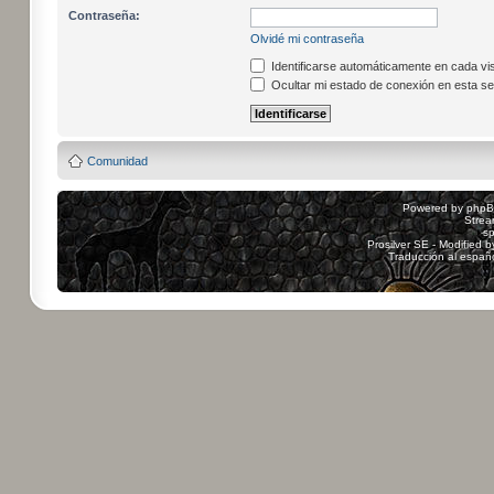
Contraseña:
Olvidé mi contraseña
Identificarse automáticamente en cada vis
Ocultar mi estado de conexión en esta se
Comunidad
Powered by
php
Strea
sp
Prosilver SE - Modified 
Traducción al españ