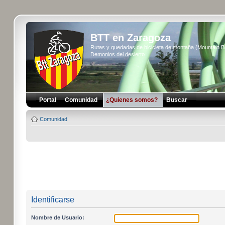
BTT en Zaragoza
Rutas y quedadas de bicicleta de montaña (Mountain 
Demonios del desierto...
Portal
Comunidad
¿Quienes somos?
Buscar
Comunidad
Identificarse
Nombre de Usuario: