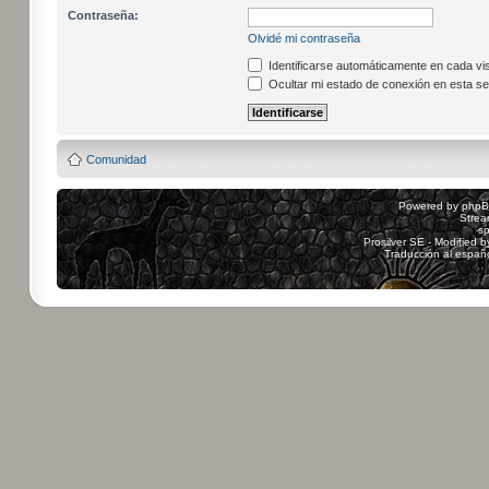
Contraseña:
Olvidé mi contraseña
Identificarse automáticamente en cada vis
Ocultar mi estado de conexión en esta se
Comunidad
Powered by
php
Strea
sp
Prosilver SE - Modified 
Traducción al españ