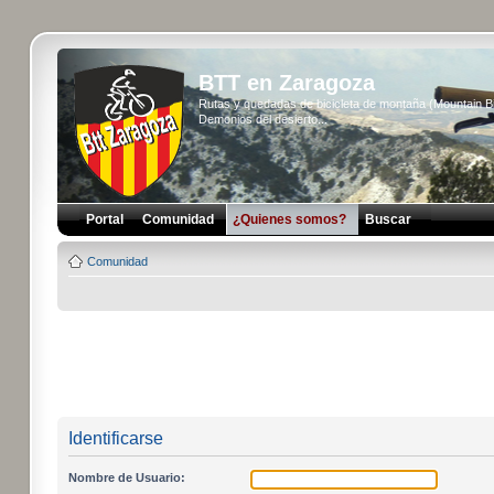
BTT en Zaragoza
Rutas y quedadas de bicicleta de montaña (Mountain 
Demonios del desierto...
Portal
Comunidad
¿Quienes somos?
Buscar
Comunidad
Identificarse
Nombre de Usuario: