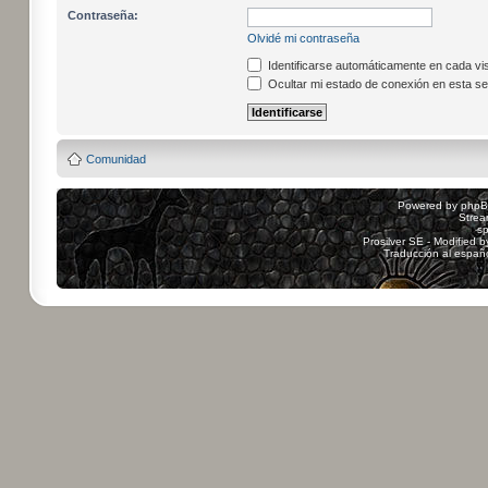
Contraseña:
Olvidé mi contraseña
Identificarse automáticamente en cada vis
Ocultar mi estado de conexión en esta se
Comunidad
Powered by
php
Strea
sp
Prosilver SE - Modified 
Traducción al españ