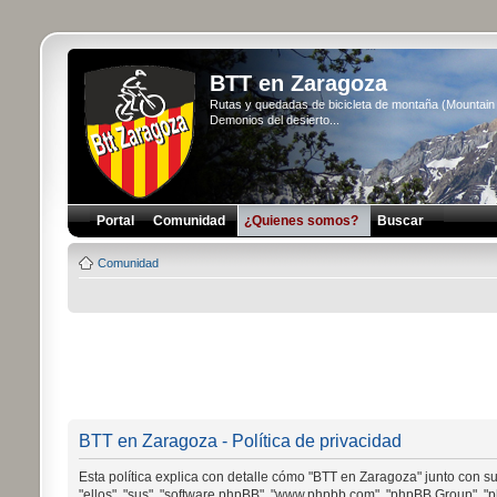
BTT en Zaragoza
Rutas y quedadas de bicicleta de montaña (Mountai
Demonios del desierto...
Portal
Comunidad
¿Quienes somos?
Buscar
Comunidad
BTT en Zaragoza - Política de privacidad
Esta política explica con detalle cómo "BTT en Zaragoza" junto con s
"ellos", "sus", "software phpBB", "www.phpbb.com", "phpBB Group", "