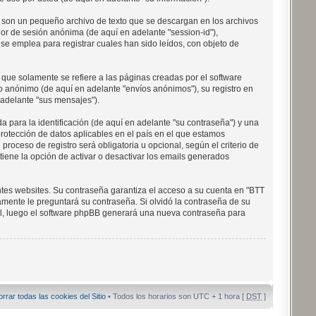
 son un pequeño archivo de texto que se descargan en los archivos
dor de sesión anónima (de aquí en adelante "session-id"),
 emplea para registrar cuales han sido leídos, con objeto de
ue solamente se refiere a las páginas creadas por el software
 anónimo (de aquí en adelante "envíos anónimos"), su registro en
 adelante "sus mensajes").
para la identificación (de aquí en adelante "su contraseña") y una
protección de datos aplicables en el país en el que estamos
roceso de registro será obligatoria u opcional, según el criterio de
iene la opción de activar o desactivar los emails generados
ntes websites. Su contraseña garantiza el acceso a su cuenta en "BTT
mente le preguntará su contraseña. Si olvidó la contraseña de su
mail, luego el software phpBB generará una nueva contraseña para
orrar todas las cookies del Sitio
• Todos los horarios son UTC + 1 hora [
DST
]