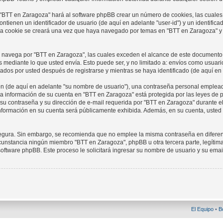
 "BTT en Zaragoza" hará al software phpBB crear un número de cookies, las cuales
tienen un identificador de usuario (de aquí en adelante "user-id") y un identifica
a cookie se creará una vez que haya navegado por temas en "BTT en Zaragoza" y se
avega por "BTT en Zaragoza", las cuales exceden el alcance de este documento q
ediante lo que usted envía. Esto puede ser, y no limitado a: envíos como usuario
ados por usted después de registrarse y mientras se haya identificado (de aquí en
 (de aquí en adelante "su nombre de usuario"), una contraseña personal empleada 
 La información de su cuenta en "BTT en Zaragoza" está protegida por las leyes de 
u contraseña y su dirección de e-mail requerida por "BTT en Zaragoza" durante el p
nformación en su cuenta será públicamente exhibida. Además, en su cuenta, usted t
á segura. Sin embargo, se recomienda que no emplee la misma contraseña en difere
unstancia ningún miembro "BTT en Zaragoza", phpBB u otra tercera parte, legítima
l software phpBB. Este proceso le solicitará ingresar su nombre de usuario y su e
El Equipo
•
B