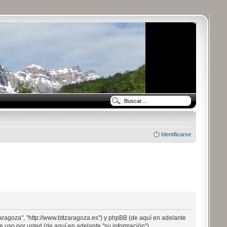
Identificarse
aragoza", "http://www.bttzaragoza.es") y phpBB (de aquí en adelante
 uso por usted (de aquí en adelante "su información").