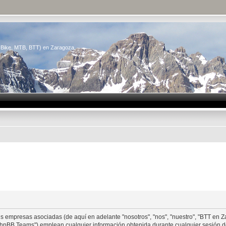
n Bike, MTB, BTT) en Zaragoza
us empresas asociadas (de aquí en adelante "nosotros", "nos", "nuestro", "BTT en Z
phpBB Teams") emplean cualquier información obtenida durante cualquier sesión de