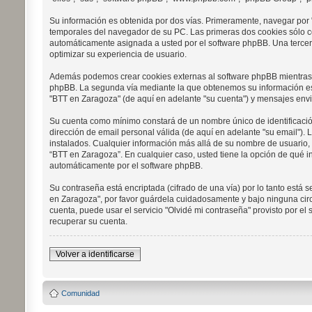
Su información es obtenida por dos vías. Primeramente, navegar por
temporales del navegador de su PC. Las primeras dos cookies sólo con
automáticamente asignada a usted por el software phpBB. Una tercer
optimizar su experiencia de usuario.
Además podemos crear cookies externas al software phpBB mientras n
phpBB. La segunda vía mediante la que obtenemos su información es m
"BTT en Zaragoza" (de aquí en adelante "su cuenta") y mensajes envi
Su cuenta como mínimo constará de un nombre único de identificación
dirección de email personal válida (de aquí en adelante "su email").
instalados. Cualquier información más allá de su nombre de usuario, s
“BTT en Zaragoza”. En cualquier caso, usted tiene la opción de qué i
automáticamente por el software phpBB.
Su contraseña está encriptada (cifrado de una vía) por lo tanto est
en Zaragoza", por favor guárdela cuidadosamente y bajo ninguna circ
cuenta, puede usar el servicio "Olvidé mi contraseña" provisto por e
recuperar su cuenta.
Volver a identificarse
Comunidad