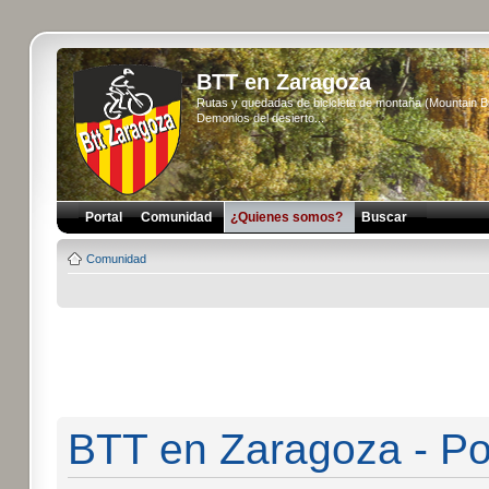
BTT en Zaragoza
Rutas y quedadas de bicicleta de montaña (Mountain 
Demonios del desierto...
Portal
Comunidad
¿Quienes somos?
Buscar
Comunidad
BTT en Zaragoza - Pol