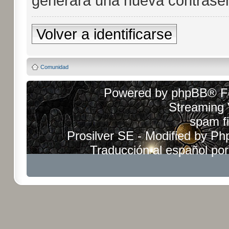
generará una nueva contraseñ
Volver a identificarse
Comunidad
Powered by
phpBB
® F
Streaming
spam fi
Prosilver SE - Modified by
Ph
Traducción al español po