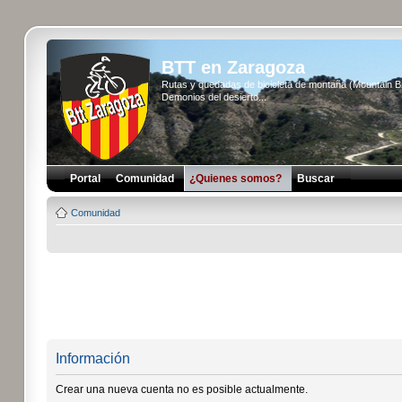
BTT en Zaragoza
Rutas y quedadas de bicicleta de montaña (Mountain 
Demonios del desierto...
Portal
Comunidad
¿Quienes somos?
Buscar
Comunidad
Información
Crear una nueva cuenta no es posible actualmente.