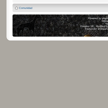
Comunidad
Powered by
php
Strea
sp
Prosilver SE - Modified 
Traducción al españ