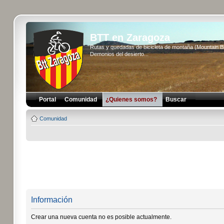
BTT en Zaragoza
Rutas y quedadas de bicicleta de montaña (Mountain 
Demonios del desierto...
Portal
Comunidad
¿Quienes somos?
Buscar
Comunidad
Información
Crear una nueva cuenta no es posible actualmente.