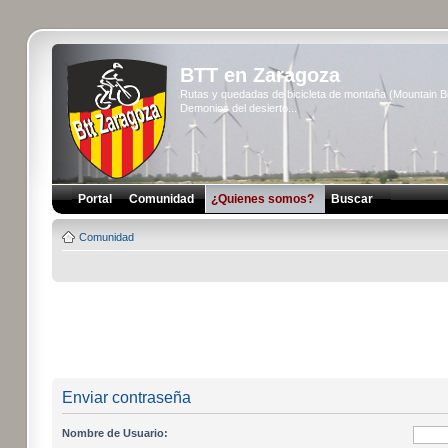
BTT en Zaragoza
Rutas y quedadas de bicicleta de montaña (Mountain 
Demonios del desierto...
Portal
Comunidad
¿Quienes somos?
Buscar
Comunidad
Enviar contraseña
Nombre de Usuario: