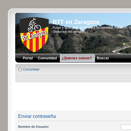
BTT en Zaragoza
Rutas y quedadas de bicicleta de montaña (Mountain 
Demonios del desierto...
Portal
Comunidad
¿Quienes somos?
Buscar
Comunidad
Enviar contraseña
Nombre de Usuario: