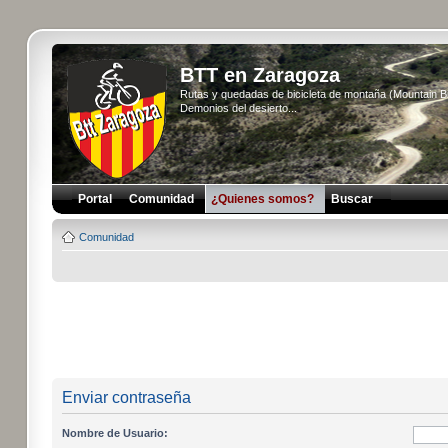
BTT en Zaragoza
Rutas y quedadas de bicicleta de montaña (Mountain 
Demonios del desierto...
Portal
Comunidad
¿Quienes somos?
Buscar
Comunidad
Enviar contraseña
Nombre de Usuario: