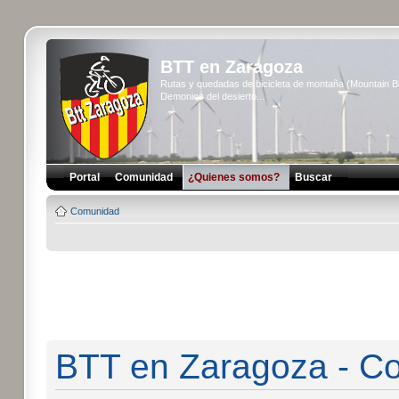
BTT en Zaragoza
Rutas y quedadas de bicicleta de montaña (Mountain 
Demonios del desierto...
Portal
Comunidad
¿Quienes somos?
Buscar
Comunidad
BTT en Zaragoza - Co