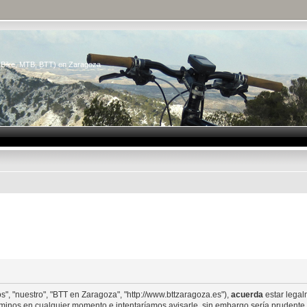
n Bike, MTB, BTT) en Zaragoza
s", "nuestro", "BTT en Zaragoza", "http://www.bttzaragoza.es"),
acuerda
estar legal
minos en cualquier momento e intentaríamos avisarle, sin embargo sería prudente 