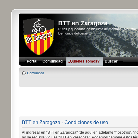
BTT en Zaragoza
Rutas y quedadas de bicicleta de montaña (Mountai
Demonios del desierto...
Portal
Comunidad
¿Quienes somos?
Buscar
Comunidad
BTT en Zaragoza - Condiciones de uso
Al ingresar en "BTT en Zaragoza" (de aquí en adelante "nosotros", "no
no se registre y/o use "BTT en Zaragoza". Podemos cambiar estos tér