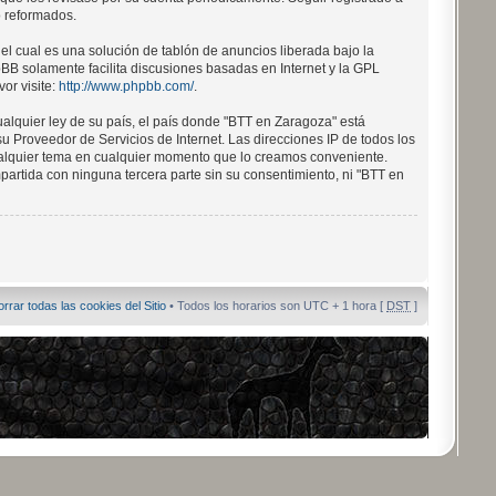
o reformados.
l cual es una solución de tablón de anuncios liberada bajo la
pBB solamente facilita discusiones basadas en Internet y la GPL
or visite:
http://www.phpbb.com/
.
alquier ley de su país, el país donde "BTT en Zaragoza" está
 Proveedor de Servicios de Internet. Las direcciones IP de todos los
cualquier tema en cualquier momento que lo creamos conveniente.
rtida con ninguna tercera parte sin su consentimiento, ni "BTT en
orrar todas las cookies del Sitio
• Todos los horarios son UTC + 1 hora [
DST
]