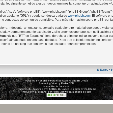
star legalmente sometido a esos nuevos términos tal como fueron actualizados y/
ellos", "sus", "software phpBB", "www.phpbb.com", "phpBB Group", "phpBB Teams") e
quí en adelante "GPL") y puede ser descargada de
www.phpbb.com
. El software ph
o conductas y/o contenido permisible. Para más información sobre phpBB, por fav
torio, indecente, amenazante, sexual o cualquier otro material que pueda violar cu
iata y permanentemente expulsado y, si lo creemos oportuno, con notificación a su
Acuerda
que "BTT en Zaragoza" tiene derecho a eliminar, editar, mover o cerrar 
 será almacenada en una base de datos. Dado que esta información no será compa
intento de hacking que conlleve a que los datos sean comprometidos.
El Equipo
•
B
Powered by
phpBB
® Forum Software © phpBB Group
Streaming Video y Radio CDN
spam filter in the cloud
Prosilver SE - Modified by
PhpBB3 BBCodes
- Header by
vladstudio
Traducción al español por
Huan Manwë
para
phpbb-es.com