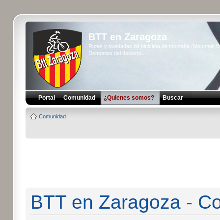
BTT en Zaragoza
Rutas y quedadas de bicicleta de montaña (Mountain 
Demonios del desierto...
Portal
Comunidad
¿Quienes somos?
Buscar
Comunidad
BTT en Zaragoza - Co