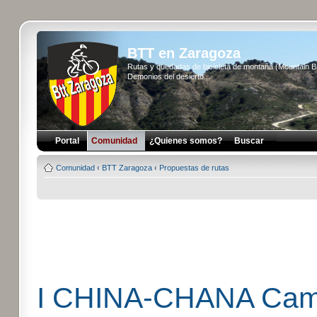
BTT en Zaragoza
Rutas y quedadas de bicicleta de montaña (Mountain 
Demonios del desierto...
Portal
Comunidad
¿Quienes somos?
Buscar
Comunidad
‹
BTT Zaragoza
‹
Propuestas de rutas
I CHINA-CHANA Camin