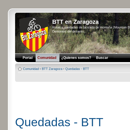
BTT en Zaragoza
Rutas y quedadas de bicicleta de montaña (Mountain 
Demonios del desierto...
Portal
Comunidad
¿Quienes somos?
Buscar
Comunidad
‹
BTT Zaragoza
‹
Quedadas - BTT
Quedadas - BTT