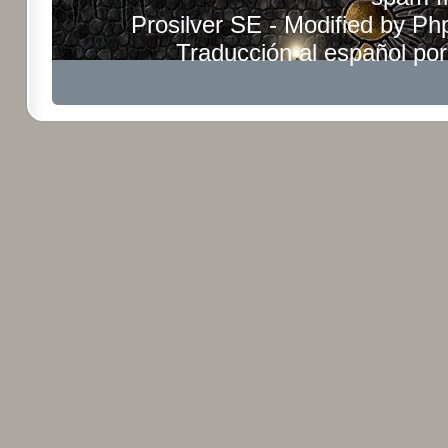
Prosilver SE - Modified by
Ph
Traducción al español po