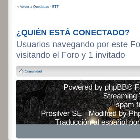
Volver a Quedadas - BTT
¿QUIÉN ESTÁ CONECTADO?
Usuarios navegando por este For
visitando el Foro y 1 invitado
Comunidad
Powered by
phpBB
® F
Streaming
spam fi
Prosilver SE - Modified by
Ph
Traducción al español po