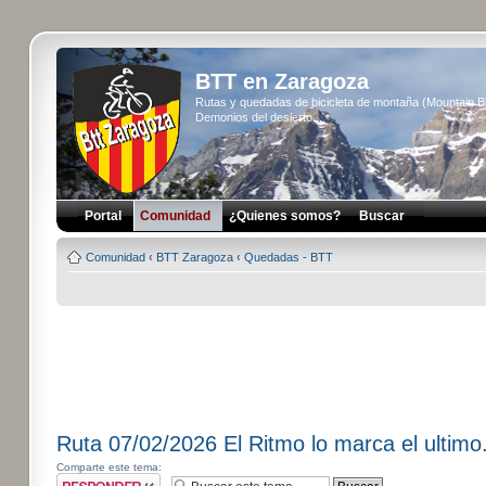
BTT en Zaragoza
Rutas y quedadas de bicicleta de montaña (Mountain 
Demonios del desierto...
Portal
Comunidad
¿Quienes somos?
Buscar
Comunidad
‹
BTT Zaragoza
‹
Quedadas - BTT
Ruta 07/02/2026 El Ritmo lo marca el ultimo
Comparte este tema:
Publicar una