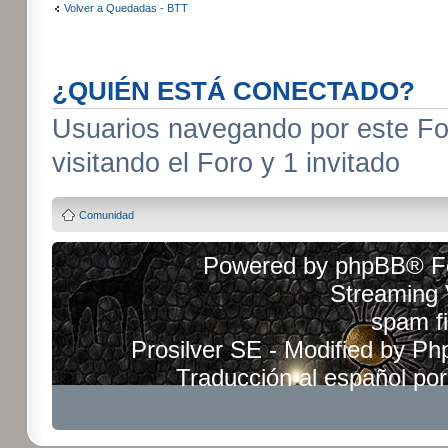
Volver a Quedadas - BTT
¿QUIÉN ESTÁ CONECTADO?
Usuarios navegando por este For
visitando el Foro y 1 invitado
Comunidad
Powered by
phpBB
® F
Streaming
spam fi
Prosilver SE - Modified by
Ph
Traducción al español po