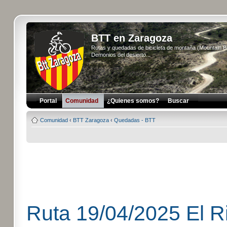
BTT en Zaragoza
Rutas y quedadas de bicicleta de montaña (Mountain 
Demonios del desierto...
Portal
Comunidad
¿Quienes somos?
Buscar
Comunidad
‹
BTT Zaragoza
‹
Quedadas - BTT
Ruta 19/04/2025 El Ri