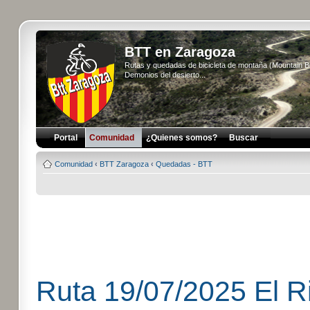
BTT en Zaragoza
Rutas y quedadas de bicicleta de montaña (Mountain 
Demonios del desierto...
Portal
Comunidad
¿Quienes somos?
Buscar
Comunidad
‹
BTT Zaragoza
‹
Quedadas - BTT
Ruta 19/07/2025 El Ri