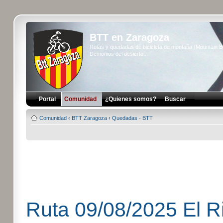
BTT en Zaragoza
Rutas y quedadas de bicicleta de montaña (Mountain 
Demonios del desierto...
Portal
Comunidad
¿Quienes somos?
Buscar
Comunidad
‹
BTT Zaragoza
‹
Quedadas - BTT
Ruta 09/08/2025 El Ri