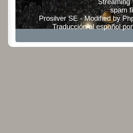
Streaming
spam fi
Prosilver SE - Modified by
Ph
Traducción al español po