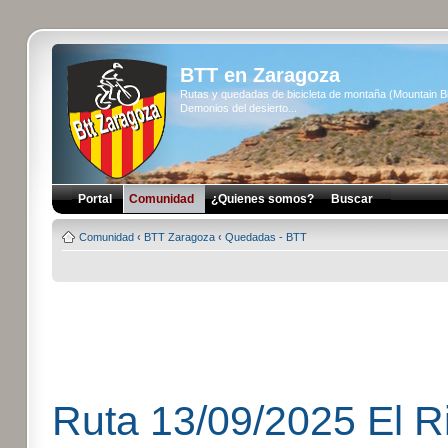
BTT en Zaragoza
Rutas y quedadas de bicicleta de montaña (Mountain 
Demonios del desierto...
Portal
Comunidad
¿Quienes somos?
Buscar
Comunidad
‹
BTT Zaragoza
‹
Quedadas - BTT
Ruta 13/09/2025 El Ri