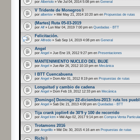
por
Albertolo
» Vie Jul 04, 2014 5:08 pm en
General
V Tridente de Monegros
por
albertov
» Mié May 21, 2014 10:20 am en
Propuestas de rutas
(Martes) Ruta 05-03-2019
por
Alf
» Lun Mar 04, 2019 7:00 pm en
Quedadas - BTT
Felicitación.
por
Alfredo
» Sab Sep 14, 2019 4:08 pm en
General
Angel
por
Angel
» Jue Ene 19, 2012 9:27 pm en
Presentaciones
MANTENIMIENTO NUCLEO DEL BUJE
por
Angel
» Jue Abr 26, 2012 10:10 pm en
Mecánica
I BTT Cuencabuena
por
Angel
» Dom Abr 01, 2012 8:19 pm en
Propuestas de rutas
Longuitud y cambio de cadena
por
Angel
» Dom Feb 19, 2012 12:33 pm en
Mecánica
[Domingo] Domingo 22-diciembre-2013: ruta los pueb
por
Angel
» Sab Dic 21, 2013 4:00 pm en
Quedadas - BTT
Tija crank joplin4 de 30'9 y 100 de recorrido
por
Angel ktm
» Mié Ago 02, 2017 9:14 pm en
Compra-Venta Particula
Trotamons 2016
por
Angelillo
» Mié Dic 30, 2015 4:16 am en
Propuestas de rutas
Richi