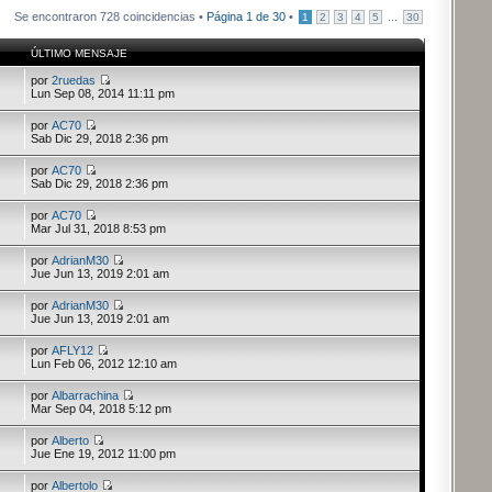
Se encontraron 728 coincidencias •
Página
1
de
30
•
...
1
2
3
4
5
30
ÚLTIMO MENSAJE
por
2ruedas
Lun Sep 08, 2014 11:11 pm
por
AC70
Sab Dic 29, 2018 2:36 pm
por
AC70
Sab Dic 29, 2018 2:36 pm
por
AC70
Mar Jul 31, 2018 8:53 pm
por
AdrianM30
Jue Jun 13, 2019 2:01 am
por
AdrianM30
Jue Jun 13, 2019 2:01 am
por
AFLY12
Lun Feb 06, 2012 12:10 am
por
Albarrachina
Mar Sep 04, 2018 5:12 pm
por
Alberto
Jue Ene 19, 2012 11:00 pm
por
Albertolo