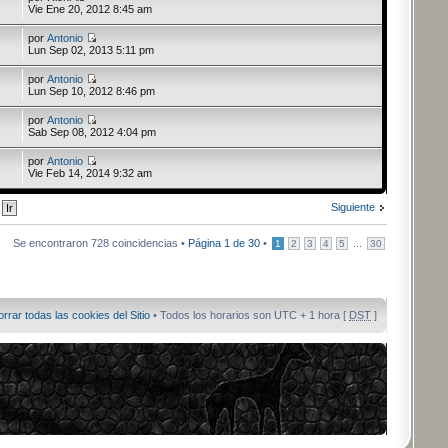
Vie Ene 20, 2012 8:45 am
por
Antonio
Lun Sep 02, 2013 5:11 pm
por
Antonio
Lun Sep 10, 2012 8:46 pm
por
Antonio
Sab Sep 08, 2012 4:04 pm
por
Antonio
Vie Feb 14, 2014 9:32 am
Siguiente
Se encontraron 728 coincidencias •
Página
1
de
30
•
...
1
2
3
4
5
30
orrar todas las cookies del Sitio
• Todos los horarios son UTC + 1 hora [
DST
]