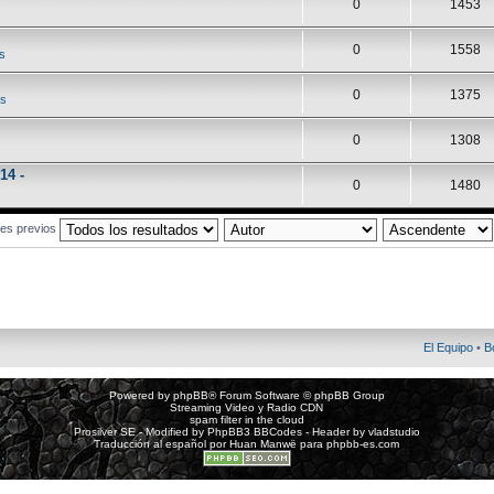
0
1453
0
1558
s
0
1375
es
0
1308
14 -
0
1480
jes previos
El Equipo
•
B
Powered by
phpBB
® Forum Software © phpBB Group
Streaming Video y Radio CDN
spam filter in the cloud
Prosilver SE - Modified by
PhpBB3 BBCodes
- Header by
vladstudio
Traducción al español por
Huan Manwë
para
phpbb-es.com