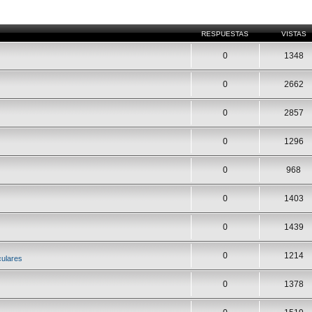
RESPUESTAS
VISTAS
0
1348
0
2662
0
2857
0
1296
0
968
0
1403
0
1439
0
1214
culares
0
1378