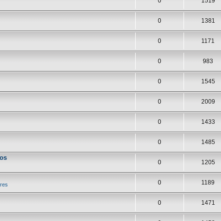
0
1519
0
1381
0
1171
0
983
0
1545
0
2009
0
1433
0
1485
los
0
1205
0
1189
res
0
1471