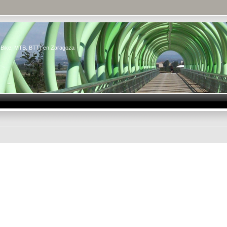
n Bike, MTB, BTT) en Zaragoza