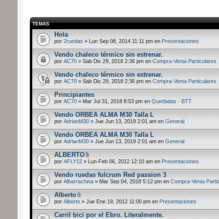
TEMAS
Hola
por
2ruedas
» Lun Sep 08, 2014 11:11 pm en
Presentaciones
Vendo chaleco térmico sin estrenar.
por
AC70
» Sab Dic 29, 2018 2:36 pm en
Compra-Venta Particulares
Vendo chaleco térmico sin estrenar.
por
AC70
» Sab Dic 29, 2018 2:36 pm en
Compra-Venta Particulares
Principiantes
por
AC70
» Mar Jul 31, 2018 8:53 pm en
Quedadas - BTT
Vendo ORBEA ALMA M30 Talla L
por
AdrianM30
» Jue Jun 13, 2019 2:01 am en
General
Vendo ORBEA ALMA M30 Talla L
por
AdrianM30
» Jue Jun 13, 2019 2:01 am en
General
ALBERTO
por
AFLY12
» Lun Feb 06, 2012 12:10 am en
Presentaciones
Vendo ruedas fulcrum Red passion 3
por
Albarrachina
» Mar Sep 04, 2018 5:12 pm en
Compra-Venta Parti
Alberto
por
Alberto
» Jue Ene 19, 2012 11:00 pm en
Presentaciones
Carril bici por el Ebro. Literalmente.