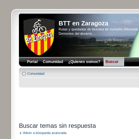
BTT en Zaragoza
Rutas y quedadas de bicicleta de montaña (Mountai
Demonios del desierto...
Portal
Comunidad
¿Quienes somos?
Buscar
Comunidad
Buscar temas sin respuesta
Volver a búsqueda avanzada