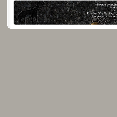
Powered by
php
Strea
sp
Prosilver SE - Modified 
Traducción al españ