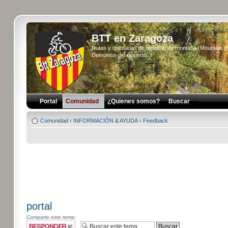
BTT en Zaragoza
Rutas y quedadas de bicicleta de montaña (Mountain 
Demonios del desierto...
Portal
Comunidad
¿Quienes somos?
Buscar
Comunidad
‹
INFORMACIÓN & AYUDA
‹
Feedback
portal
Comparte este tema:
Publicar una